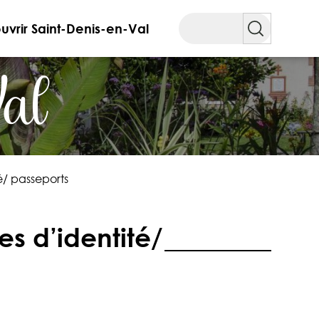
Rechercher
vrir Saint-Denis-en-Val
Val
é/ passeports
s d’identité/