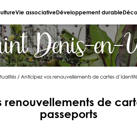
ulture
Vie associative
Développement durable
Décou
int Denis-en-
ualités
/
Anticipez vos renouvellements de cartes d’identit
s renouvellements de carte
passeports