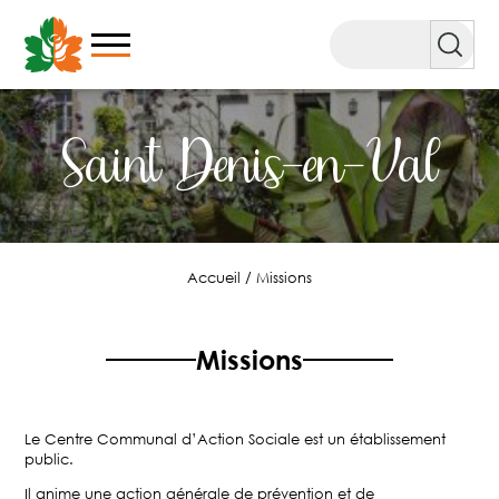
Aller
au
Rechercher
contenu
Saint Denis-en-Val
Accueil
/
Missions
Missions
Le Centre Communal d’Action Sociale est un établissement
public.
Il anime une action générale de prévention et de