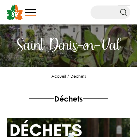
Aller
au
Rechercher
contenu
Saint Denis-en-Val
Accueil
/
Déchets
Déchets