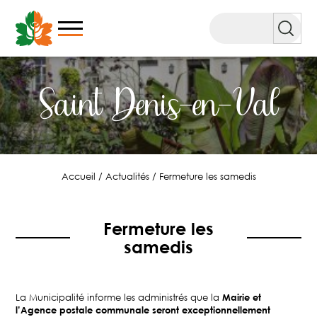
Aller
au
Rechercher
contenu
Saint Denis-en-Val
Accueil
/
Actualités
/
Fermeture les samedis
Fermeture les
samedis
La Municipalité informe les administrés que la
Mairie et
l’Agence postale communale seront exceptionnellement