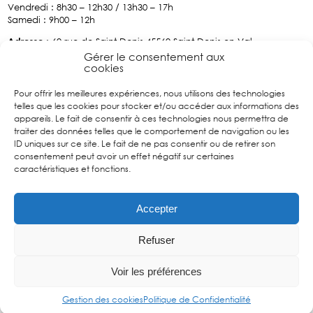
Vendredi : 8h30 – 12h30 / 13h30 – 17h
Samedi : 9h00 – 12h
Adresse
: 60 rue de Saint-Denis 45560 Saint Denis-en-Val
Tél :
02.38.76.70.34
Gérer le consentement aux
cookies
Pour offrir les meilleures expériences, nous utilisons des technologies
Facebook
telles que les cookies pour stocker et/ou accéder aux informations des
Suivez
appareils. Le fait de consentir à ces technologies nous permettra de
nous sur
traiter des données telles que le comportement de navigation ou les
Facebook
ID uniques sur ce site. Le fait de ne pas consentir ou de retirer son
consentement peut avoir un effet négatif sur certaines
caractéristiques et fonctions.
Accepter
Refuser
Contact
Mentions
Politique de
Gestion des
Voir les préférences
légales
Confidentialité
cookies
Gestion des cookies
Politique de Confidentialité