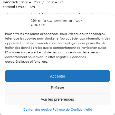
Vendredi : 8h30 – 12h30 / 13h30 – 17h
Samedi : 9h00 – 12h
Adresse
: 60 rue de Saint-Denis 45560 Saint Denis-en-Val
Tél :
02.38.76.70.34
Gérer le consentement aux
cookies
Pour offrir les meilleures expériences, nous utilisons des technologies
Facebook
telles que les cookies pour stocker et/ou accéder aux informations des
Suivez
appareils. Le fait de consentir à ces technologies nous permettra de
nous sur
traiter des données telles que le comportement de navigation ou les
Facebook
ID uniques sur ce site. Le fait de ne pas consentir ou de retirer son
consentement peut avoir un effet négatif sur certaines
caractéristiques et fonctions.
Accepter
Refuser
Contact
Mentions
Politique de
Gestion des
Voir les préférences
légales
Confidentialité
cookies
Gestion des cookies
Politique de Confidentialité