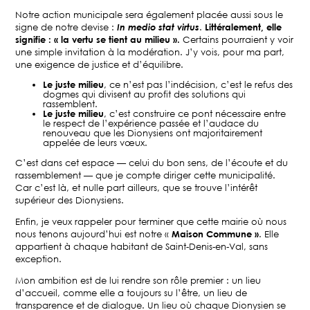
Notre action municipale sera également placée aussi sous le
signe de notre devise :
In medio stat virtus
.
Littéralement, elle
signifie : « la vertu se tient au milieu ».
Certains pourraient y voir
une simple invitation à la modération. J’y vois, pour ma part,
une exigence de justice et d’équilibre.
Le juste milieu
, ce n’est pas l’indécision, c’est le refus des
dogmes qui divisent au profit des solutions qui
rassemblent.
Le juste milieu
, c’est construire ce pont nécessaire entre
le respect de l’expérience passée et l’audace du
renouveau que les Dionysiens ont majoritairement
appelée de leurs vœux.
C’est dans cet espace — celui du bon sens, de l’écoute et du
rassemblement — que je compte diriger cette municipalité.
Car c’est là, et nulle part ailleurs, que se trouve l’intérêt
supérieur des Dionysiens.
Enfin, je veux rappeler pour terminer que cette mairie où nous
nous tenons aujourd’hui est notre «
Maison Commune »
. Elle
appartient à chaque habitant de Saint-Denis-en-Val, sans
exception.
Mon ambition est de lui rendre son rôle premier : un lieu
d’accueil, comme elle a toujours su l’être, un lieu de
transparence et de dialogue. Un lieu où chaque Dionysien se