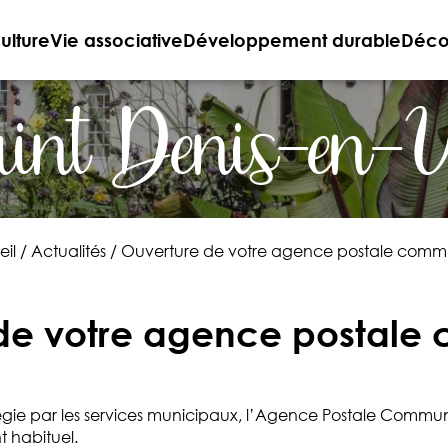
ulture
Vie associative
Développement durable
Décou
int Denis-en-
il
/
Actualités
/
Ouverture de votre agence postale comm
de votre agence postal
gie par les services municipaux, l’Agence Postale Communale
t habituel.