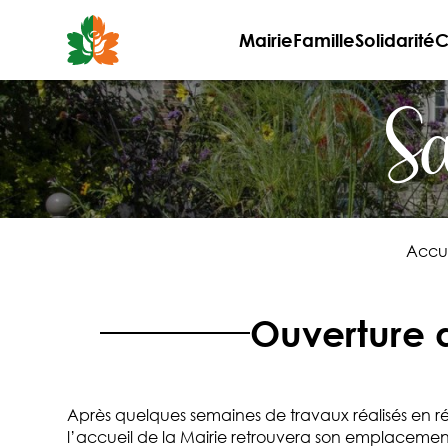
Aller
au
Mairie
Famille
Solidarité
C
contenu
Sa
Accue
Ouverture 
Après quelques semaines de travaux réalisés en ré
l’accueil de la Mairie retrouvera son emplacemen