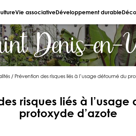
ulture
Vie associative
Développement durable
Décou
int Denis-en-
lités
/
Prévention des risques liés à l’usage détourné du pr
des risques liés à l’usage
protoxyde d’azote