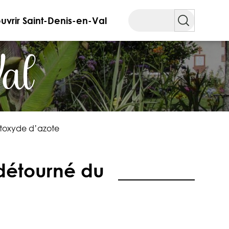
Rechercher
vrir Saint-Denis-en-Val
Val
otoxyde d’azote
 détourné du