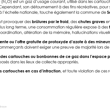
 (N₂O) est un gaz d’usage courant, utilisé dans les cartouche
Cependant, son détournement à des fins récréatives, pour s
à l’échelle nationale, touche également la commune de
S
eut provoquer des
brûlures par le froid
, des
chutes graves
en
s long terme, une consommation régulière expose à des
coordination, altération de la mémoire, hallucinations visue
vente ou l’offre gratuite de protoxyde d’azote à des mineur
commerçants doivent exiger une preuve de majorité lors de 
r des cartouches ou bonbonnes de ce gaz dans l’espace p
éposés dans les lieux de collecte appropriés.
es cartouches en cas d’infraction
, et toute violation de ce