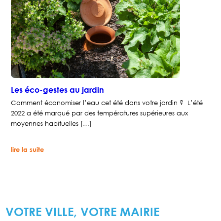
pause
dans
notre
jardin
Les éco-gestes au jardin
Comment économiser l’eau cet été dans votre jardin ? L’été
2022 a été marqué par des températures supérieures aux
moyennes habituelles […]
:
lire la suite
Les
éco-
gestes
au
jardin
VOTRE VILLE, VOTRE MAIRIE