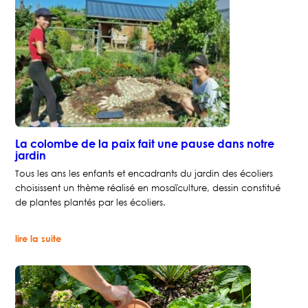
La colombe de la paix fait une pause dans notre
jardin
Tous les ans les enfants et encadrants du jardin des écoliers
choisissent un thème réalisé en mosaïculture, dessin constitué
de plantes plantés par les écoliers.
:
lire la suite
La
colombe
de
la
paix
fait
une