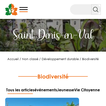
Aller
au
Rechercher
contenu
Saint Denis-en-Val
Accueil
/
Non classé
/
Développement durable
/
Biodiversité
Biodiversité
Tous les articles
événements
Jeunesse
Vie Citoyenne