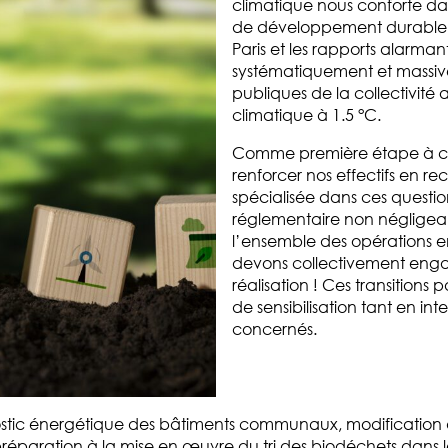
climatique nous conforte da
de développement durable. 
Paris et les rapports alarma
systématiquement et massive
publiques de la collectivité
climatique à 1.5 °C.
Comme première étape à cet
renforcer nos effectifs en
spécialisée dans ces questi
réglementaire non négligeab
l’ensemble des opérations en
devons collectivement engag
réalisation ! Ces transition
de sensibilisation tant en i
concernés.
stic énergétique des bâtiments communaux, modification de
éparation à la mise en œuvre du tri des biodéchets dans les