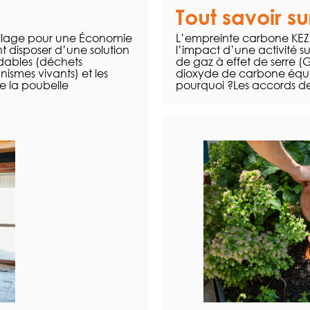
Tout savoir s
pillage pour une Économie
L’empreinte carbone KEZA
t disposer d’une solution
l’impact d’une activité s
adables (déchets
de gaz à effet de serre (G
smes vivants) et les
dioxyde de carbone équi
e la poubelle
pourquoi ?Les accords de 