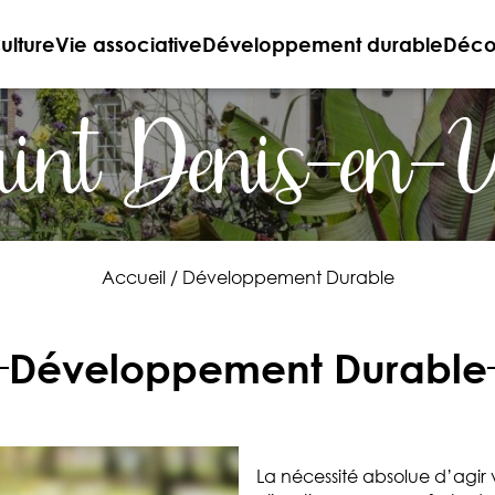
ulture
Vie associative
Développement durable
Décou
int Denis-en-
Accueil
/
Développement Durable
Développement Durable
La nécessité absolue d’agir 