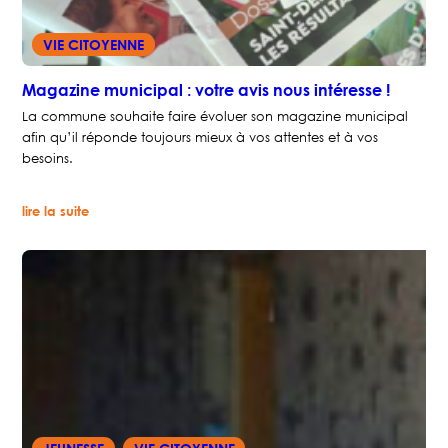
VIE CITOYENNE
Magazine municipal : votre avis nous intéresse !
La commune souhaite faire évoluer son magazine municipal
afin qu’il réponde toujours mieux à vos attentes et à vos
besoins.
:
lire la suite
Magazine
municipal
:
votre
avis
nous
intéresse
!