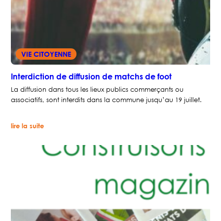
VIE CITOYENNE
Interdiction de diffusion de matchs de foot
La diffusion dans tous les lieux publics commerçants ou
associatifs, sont interdits dans la commune jusqu’au 19 juillet.
:
lire la suite
Interdiction
de
diffusion
de
matchs
de
foot