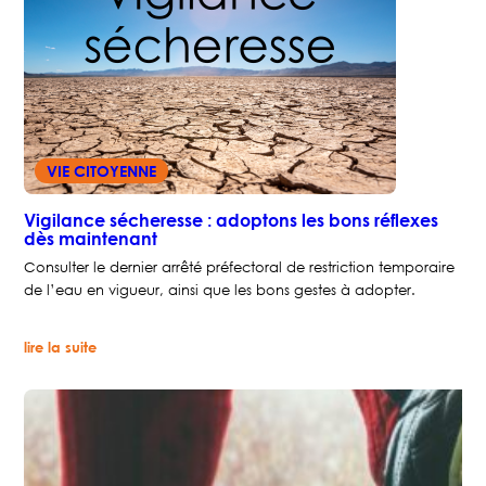
:
préservons
nos
ressources
tout
en
maintenant
le
fleurissement
de
Saint-
VIE CITOYENNE
Denis-
en-
Val
Vigilance sécheresse : adoptons les bons réflexes
dès maintenant
Consulter le dernier arrêté préfectoral de restriction temporaire
de l’eau en vigueur, ainsi que les bons gestes à adopter.
:
lire la suite
Vigilance
sécheresse
:
adoptons
les
bons
réflexes
dès
maintenant