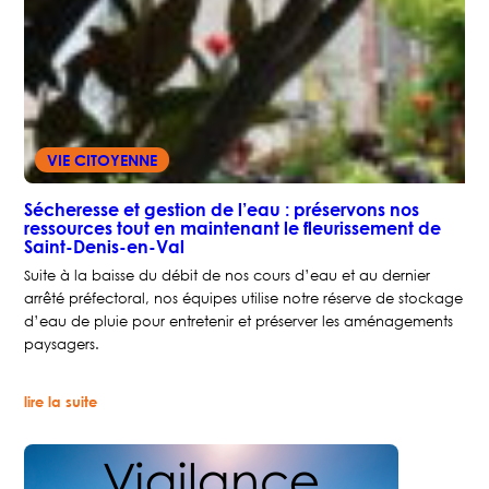
VIE CITOYENNE
Sécheresse et gestion de l’eau : préservons nos
ressources tout en maintenant le fleurissement de
Saint-Denis-en-Val
Suite à la baisse du débit de nos cours d’eau et au dernier
arrêté préfectoral, nos équipes utilise notre réserve de stockage
d’eau de pluie pour entretenir et préserver les aménagements
paysagers.
:
lire la suite
Sécheresse
et
gestion
de
l’eau