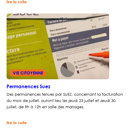
:
lire la suite
Horaires
d’été
déchetteries
&
Végé’tri
VIE CITOYENNE
Permanences Suez
Des permanences tenues par SUEZ, concernant la facturation
du mois de juillet, auront lieu les jeudi 23 juillet et Jeudi 30
juillet, de 9h à 12h en salle des mariages.
:
lire la suite
Permanences
Suez