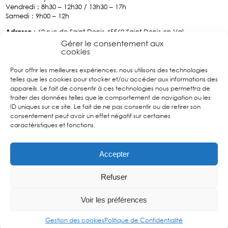
Vendredi : 8h30 – 12h30 / 13h30 – 17h
Samedi : 9h00 – 12h
Adresse
: 60 rue de Saint-Denis 45560 Saint Denis-en-Val
Tél :
02.38.76.70.34
Gérer le consentement aux
cookies
Pour offrir les meilleures expériences, nous utilisons des technologies
Facebook
telles que les cookies pour stocker et/ou accéder aux informations des
Suivez
appareils. Le fait de consentir à ces technologies nous permettra de
nous sur
traiter des données telles que le comportement de navigation ou les
Facebook
ID uniques sur ce site. Le fait de ne pas consentir ou de retirer son
consentement peut avoir un effet négatif sur certaines
caractéristiques et fonctions.
Accepter
Refuser
Contact
Mentions
Politique de
Gestion des
Voir les préférences
légales
Confidentialité
cookies
Gestion des cookies
Politique de Confidentialité