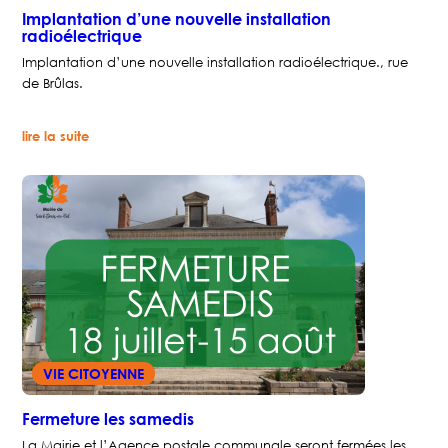
Implantation d’une nouvelle installation
radioélectrique
Implantation d’une nouvelle installation radioélectrique., rue
de Brûlas.
:
lire la suite
Implantation
d’une
nouvelle
installation
radioélectrique
VIE CITOYENNE
Fermeture les samedis
La Mairie et l’Agence postale communale seront fermées les