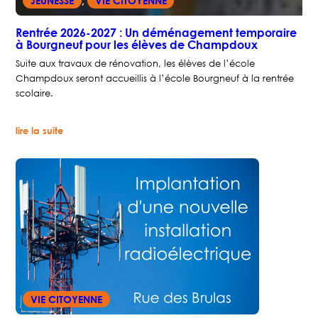
JEUNESSE
, 
VIE CITOYENNE
Rentrée 2026-2027 : Un déménagement temporaire
à Bourgneuf pour les élèves de Champdoux
Suite aux travaux de rénovation, les élèves de l’école
Champdoux seront accueillis à l’école Bourgneuf à la rentrée
scolaire.
:
lire la suite
Rentrée
2026-
2027
:
Un
déménagement
temporaire
à
Bourgneuf
pour
les
élèves
de
Champdoux
VIE CITOYENNE