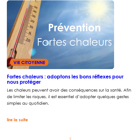
VIE CITOYENNE
Fortes chaleurs : adoptons les bons réflexes pour
nous protéger
Les chaleurs peuvent avoir des conséquences sur la santé. Afin
de limiter les risques, il est essentiel d’adopter quelques gestes
simples au quotidien.
:
lire la suite
Fortes
chaleurs
:
adoptons
1